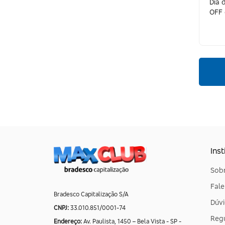
Dia 
OFF
IPE Carregadores
Paulinho Motos
ASX Capacetes
Seu Posto
Motobr
Tecnodux
Loja do Mecânico
Inst
DPaschoal
Sobr
Pneu Store
Fal
Bradesco Capitalização S/A
Localiza
Dúvi
CNPJ:
33.010.851/0001-74
Grid Motors
Reg
Endereço:
Av. Paulista, 1450 – Bela Vista - SP -