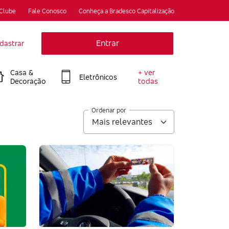
 Clube
Fale Conosco
Conheça a Bradesco Capitalização
Entrar
dastrar
Casa &
+ ver
Eletrônicos
Decoração
todas
Ordenar por