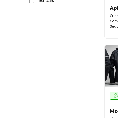
Rentcars
Ap
Marquinho Motos
Cupo
Comp
Hubees
Segu
Car10
Tutto Moto
Taurus Helmets
Nacar Motorcycles
Nasa Racing
Casa do Capacete
Urban Helmets
Motoland
Mo
Sportbay