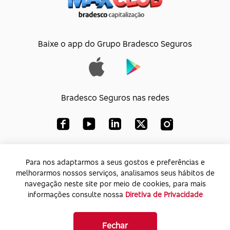
Baixe o app do Grupo Bradesco Seguros
Bradesco Seguros nas redes
Bradesco Capitalização S/A
Para nos adaptarmos a seus gostos e preferências e
melhorarmos nossos serviços, analisamos seus hábitos de
CNPJ:
33.010.851/0001-74
navegação neste site por meio de cookies, para mais
Endereço:
Av. Paulista, 1450 – Bela Vista - SP -
informações consulte nossa
Diretiva de Privacidade
CEP: 01310-917
Fechar