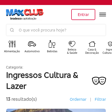
Entrar
Beleza
Casa &
Ingr
Alimentação
Automotivo
Bebidas
& Saúde
Decoração
Cultura
Categoria:
Ingressos Cultura &
Lazer
13
resultado(s)
Ordernar
|
Filtrar