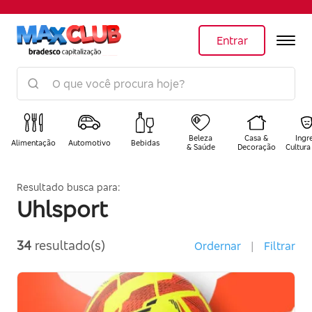
Entrar
Beleza
Casa &
Ingr
Alimentação
Automotivo
Bebidas
& Saúde
Decoração
Cultura
Resultado busca para:
Uhlsport
34
resultado(s)
Ordernar
|
Filtrar