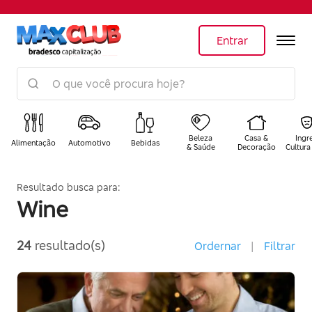
Entrar
Beleza
Casa &
Ingr
Alimentação
Automotivo
Bebidas
& Saúde
Decoração
Cultura
Resultado busca para:
Wine
24
resultado(s)
Ordernar
|
Filtrar