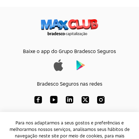
Viagens de Turismo, Hotéis, Pousadas, Locação de Carros e
outros
Parceiros de A a Z
Encontre todos os parceiros do Clube em ordem
alfabética
Baixe o app do Grupo Bradesco Seguros
Bradesco Seguros nas redes
Bradesco Capitalização S/A
Para nos adaptarmos a seus gostos e preferências e
melhorarmos nossos serviços, analisamos seus hábitos de
CNPJ:
33.010.851/0001-74
navegação neste site por meio de cookies, para mais
Endereço:
Av. Paulista, 1450 – Bela Vista - SP -