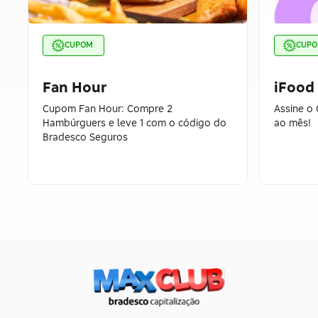
CUPOM
CUP
Fan Hour
iFood
Cupom Fan Hour: Compre 2
Assine o 
Hambúrguers e leve 1 com o código do
ao mês!
Bradesco Seguros