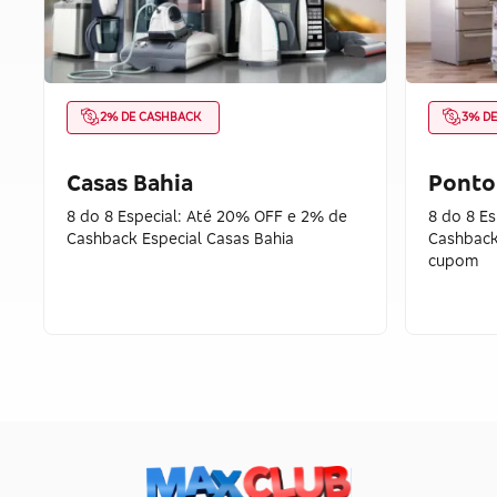
2% DE CASHBACK
3% D
Casas Bahia
Ponto
8 do 8 Especial: Até 20% OFF e 2% de
8 do 8 E
Cashback Especial Casas Bahia
Cashback
cupom