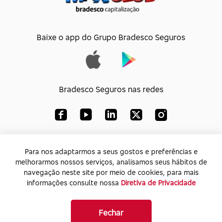
Baixe o app do Grupo Bradesco Seguros
Bradesco Seguros nas redes
Bradesco Capitalização S/A
Para nos adaptarmos a seus gostos e preferências e
melhorarmos nossos serviços, analisamos seus hábitos de
CNPJ:
33.010.851/0001-74
navegação neste site por meio de cookies, para mais
Endereço:
Av. Paulista, 1450 – Bela Vista - SP -
informações consulte nossa
Diretiva de Privacidade
CEP: 01310-917
Fechar