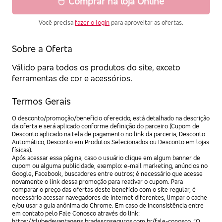
Comprar na loja Online
Você precisa
fazer o login
para aproveitar as ofertas.
Sobre a Oferta
Válido para todos os produtos do site, exceto
ferramentas de cor e acessórios.
Termos Gerais
O desconto/promoção/benefício oferecido, está detalhado na descrição
da oferta e será aplicado conforme definição do parceiro (Cupom de
Desconto aplicado na tela de pagamento no link da parceria, Desconto
Automático, Desconto em Produtos Selecionados ou Desconto em lojas
físicas).
Após acessar essa página, caso o usuário clique em algum banner de
cupom ou alguma publicidade, exemplo: e-mail marketing, anúncios no
Google, Facebook, buscadores entre outros; é necessário que acesse
novamente o link dessa promoção para reativar o cupom. Para
comparar o preço das ofertas deste benefício com o site regular, é
necessário acessar navegadores de internet diferentes, limpar o cache
e/ou usar a guia anônima do Chrome. Em caso de inconsistência entre
em contato pelo Fale Conosco através do link:
https://clubedevantagens.bradescoseguros.com.br/fale-conosco
. “O