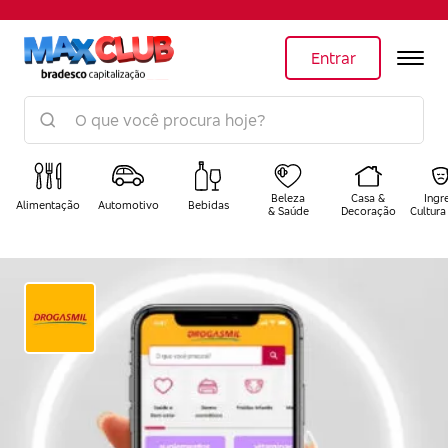
Entrar
Beleza
Casa &
Ingr
Alimentação
Automotivo
Bebidas
& Saúde
Decoração
Cultura