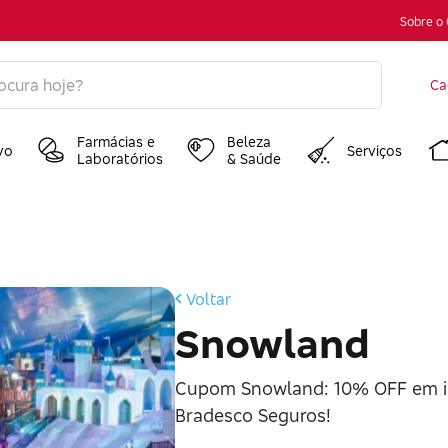
Sobre o
Ca
Farmácias e
Beleza
vo
Serviços
Laboratórios
& Saúde
Voltar
Snowland
Cupom Snowland: 10% OFF em in
Bradesco Seguros!