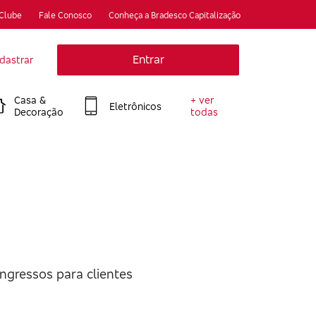
 Clube
Fale Conosco
Conheça a Bradesco Capitalização
Entrar
dastrar
Casa &
+ ver
Eletrônicos
Decoração
todas
gressos para clientes