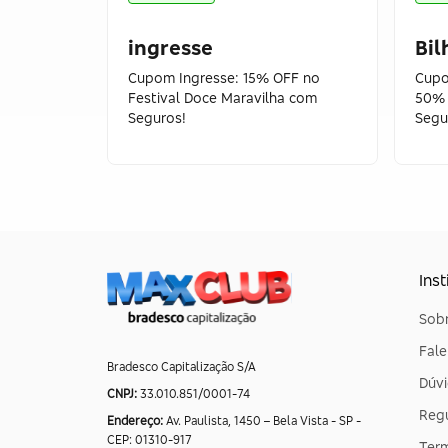
ingresse
Bil
Cupom Ingresse: 15% OFF no
Cupo
Festival Doce Maravilha com
50% 
Seguros!
Segu
Inst
Sobr
Fal
Bradesco Capitalização S/A
Dúvi
CNPJ:
33.010.851/0001-74
Reg
Endereço:
Av. Paulista, 1450 – Bela Vista - SP -
CEP: 01310-917
Ter