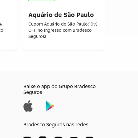
Parque
Chapad
Aquário de São Paulo
Veadei
%
Cupom Aquário de São Paulo:10%
co
OFF no Ingresso com Bradesco
Cupom Cha
Seguros!
10% OFF n
Bradesco 
Baixe o app do Grupo Bradesco
Seguros
Bradesco Seguros nas redes