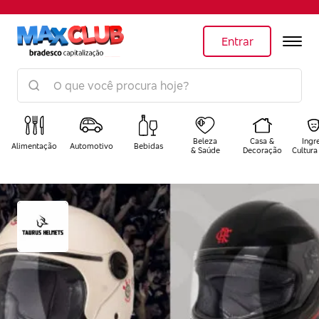
Entrar
Beleza
Casa &
Ingr
Alimentação
Automotivo
Bebidas
& Saúde
Decoração
Cultura