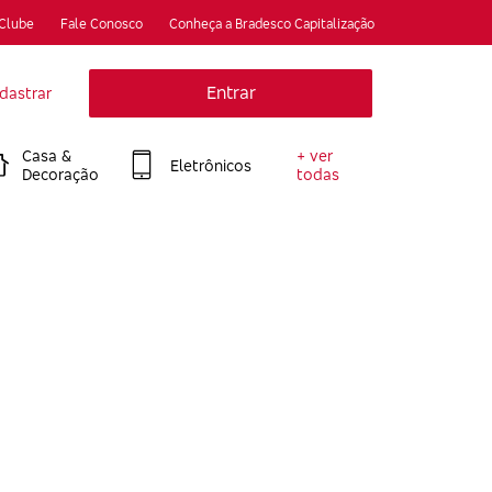
 Clube
Fale Conosco
Conheça a Bradesco Capitalização
Entrar
dastrar
Casa &
+ ver
Eletrônicos
Decoração
todas