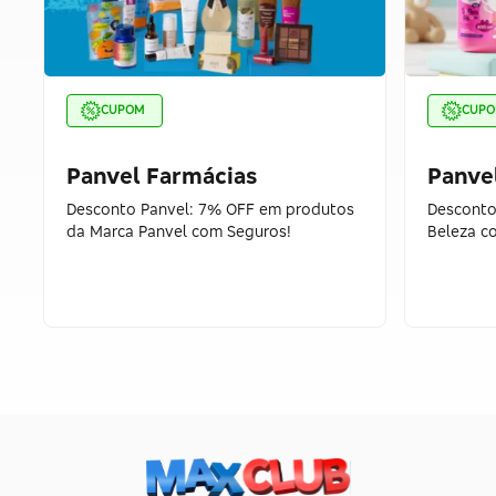
CUPOM
CUP
Panvel Farmácias
Panve
Desconto Panvel: 7% OFF em produtos
Desconto
da Marca Panvel com Seguros!
Beleza c