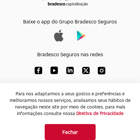
Baixe o app do Grupo Bradesco Seguros
Bradesco Seguros nas redes
Bradesco Capitalização S/A
Para nos adaptarmos a seus gostos e preferências e
melhorarmos nossos serviços, analisamos seus hábitos de
CNPJ:
33.010.851/0001-74
navegação neste site por meio de cookies, para mais
Endereço:
Av. Paulista, 1450 – Bela Vista - SP -
informações consulte nossa
Diretiva de Privacidade
CEP: 01310-917
Fechar
Bradesco Seguros 2026. Todos os direitos reservados.