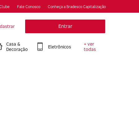
 Clube
Fale Conosco
Conheça a Bradesco Capitalização
Entrar
dastrar
Casa &
+ ver
Eletrônicos
Decoração
todas