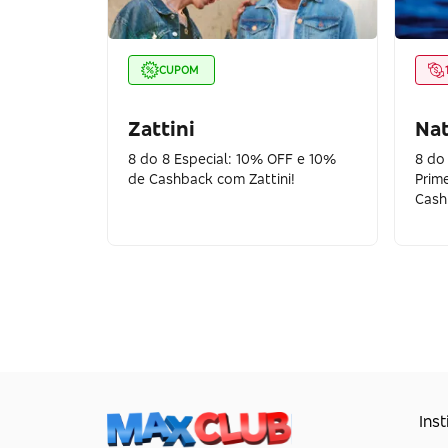
CUPOM
Zattini
Na
8 do 8 Especial: 10% OFF e 10%
8 do
de Cashback com Zattini!
Prim
Cash
Inst